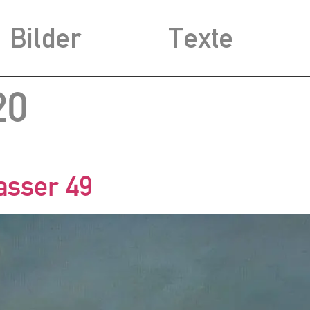
Bilder
Texte
20
asser 49